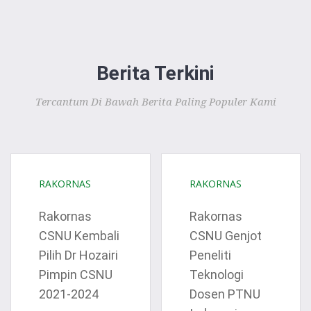
Berita Terkini
Tercantum Di Bawah Berita Paling Populer Kami
KEANGGOTAAN CSNU
RAKORNAS
RAKORNAS
PENDAFTARAN KEANGGOTAAN COMPUTER SOCIETY
NAHDLATUL ULAMA (CSNU)
Rakornas
Rakornas
Computer Society of Nahdlatul Ulama (CSNU) merupa
CSNU Kembali
CSNU Genjot
asosiasi dosen dan praktisi di bidang rumpun Ilmu Kompu
Pilih Dr Hozairi
Peneliti
(Sistem Informasi, Informatika, Teknologi Informasi, Rekay
Pimpin CSNU
Teknologi
Perangkat Lunak, dan rumpun sejenis lainnya) yang berafili
2021-2024
Dosen PTNU
kepada Nahdlatul Ulama. Manfaat yang paling penting d